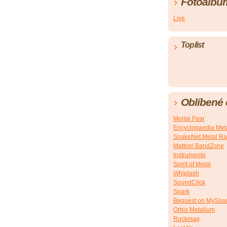
Fotoalbu
Live
Toplist
Oblíbené
Mortal Fear
Encyclopaedia Met
SnakeNet Metal Ra
Mattoni BandZone
Instrumento
Spirit of Metal
Whiplash
SoundClick
Spark
Bequest on MySpa
Orbis Metallum
Rockmag