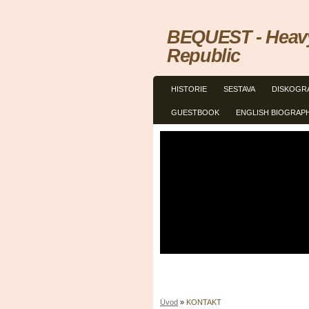
BEQUEST - Heavy
Republic
HISTORIE
SESTAVA
DISKOGR
GUESTBOOK
ENGLISH BIOGRAP
Úvod
»
KONTAKT