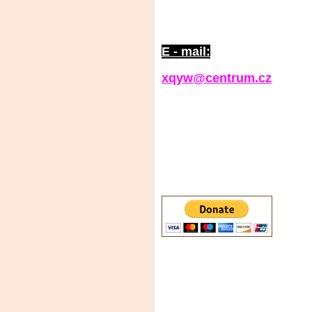
E - mail:
xqyw@centrum.cz