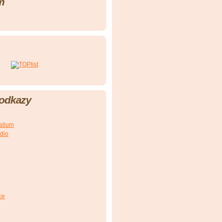
m
 odkazy
allum
dio
ce