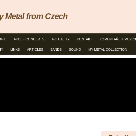
 Metal from Czech
AFIE
AKCE - CONCERTS
AKTUALITY
KONTAKT
KOMENTÁŘE K MUZIC
HY
LINKS
ARTICLES
BANDS
SOUND
MY METAL COLLECTION